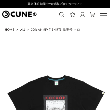
コンテ
.
夏期休暇期間中のお問い合わせについて
ンツに
進む
HOME
ALL
30th ANNIV T-SHIRTS 黒王号 ソロ
商品情
報にス
キップ