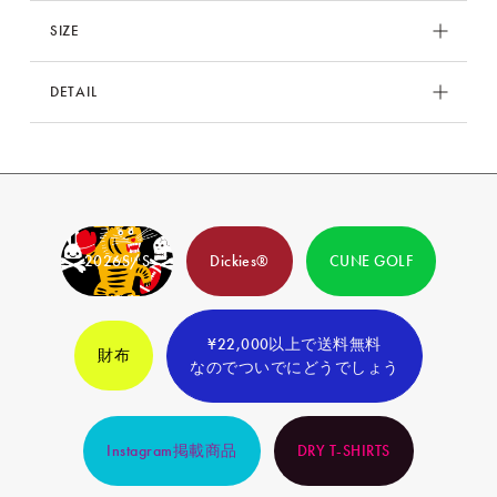
SIZE
サイズ
バスト
肩幅
袖丈
着丈
DETAIL
S
93
45
18
67
品番
ASAGT503
M
102
47
19
68
素材
綿100%
L
108
50
20
73
2026S/S
Dickies®
CUNE GOLF
原産国
中国製
XL
116
54
21
76
XXL
124
59
25
77
¥22,000以上で送料無料
財布
なのでついでにどうでしょう
Instagram掲載商品
DRY T-SHIRTS