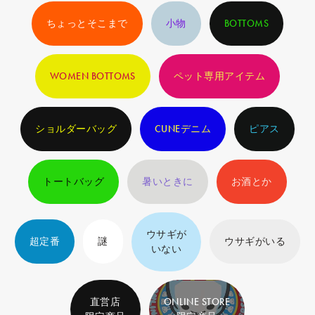
ちょっとそこまで
小物
BOTTOMS
WOMEN BOTTOMS
ペット専用アイテム
ショルダーバッグ
CUNEデニム
ピアス
トートバッグ
暑いときに
お酒とか
ウサギが
超定番
謎
ウサギがいる
いない
直営店
ONLINE STORE