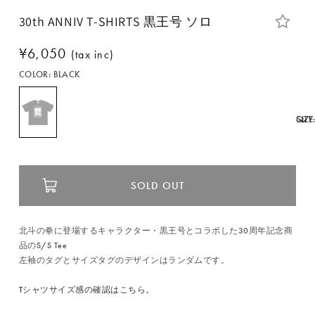
30th ANNIV T-SHIRTS 黒王号 ソロ
通
¥6,050
(tax inc)
常
COLOR:
BLACK
価
格
SIZE
QTY
SOLD OUT
北斗の拳に登場するキャラクター・黒王号とコラボした30周年記念商
品のS/S Tee
左袖のタグとサイズタグのデザインはランダムです。
Tシャツサイズ感の確認はこちら。