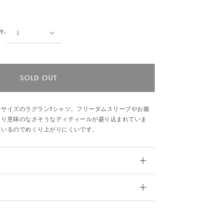
Y:
SOLD OUT
サイズのラグランTシャツ。フリーダムスリーブやお腹
まり意味のなさそうなディティールが盛り込まれていま
ているのでめくり上がりにくいです。
着丈
バスト
裄丈
71
116
65
3D