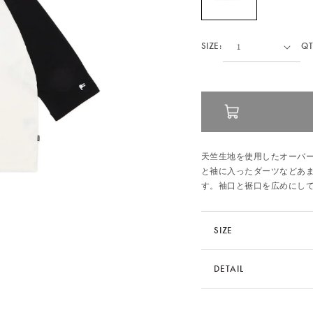
SIZE:
QT
天竺生地を使用したオーバー
と袖に入ったダーツなどあ
す。袖口と裾口を広めにし
SIZE
サイズ
DETAIL
1
品番
ASFAS0