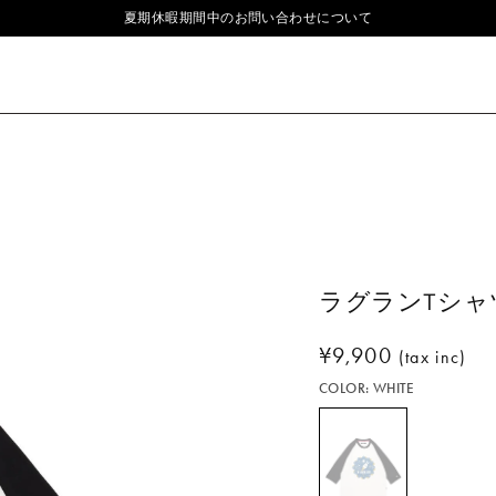
夏期休暇期間中のお問い合わせについて
ラグランTシャ
通
¥9,900
(tax inc)
常
COLOR:
WHITE
価
格