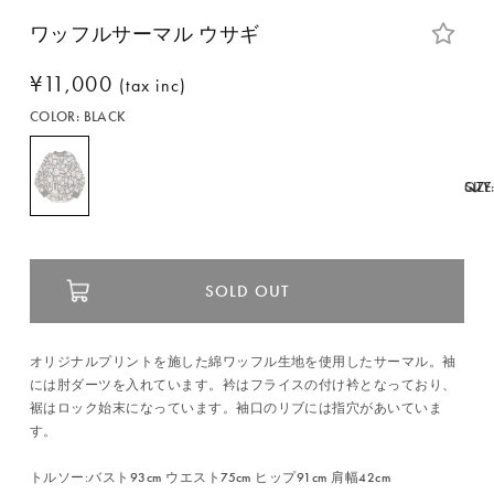
ワッフルサーマル ウサギ
通
¥11,000
(tax inc)
常
COLOR:
BLACK
価
格
SIZE
QTY
SOLD OUT
オリジナルプリントを施した綿ワッフル生地を使用したサーマル。袖
には肘ダーツを入れています。衿はフライスの付け衿となっており、
裾はロック始末になっています。袖口のリブには指穴があいていま
す。
トルソー:バスト93cm ウエスト75cm ヒップ91cm 肩幅42cm