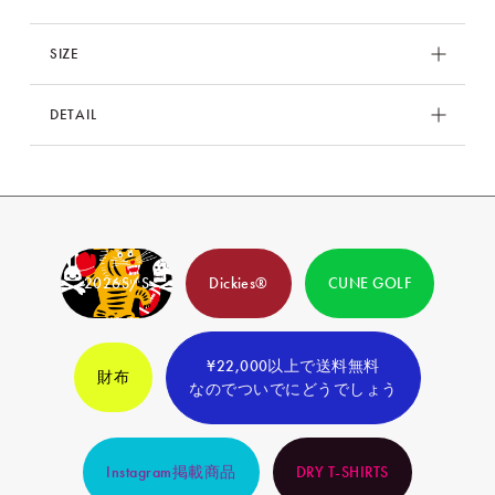
SIZE
サイズ
肩幅
着丈
バスト
袖丈
DETAIL
1
45
71
92
60.5
品番
HBFKT40C
3
50
76
102
64.5
素材
コットン100%
2026S/S
Dickies®
CUNE GOLF
原産国
中国製
¥22,000以上で送料無料
財布
なのでついでにどうでしょう
Instagram掲載商品
DRY T-SHIRTS