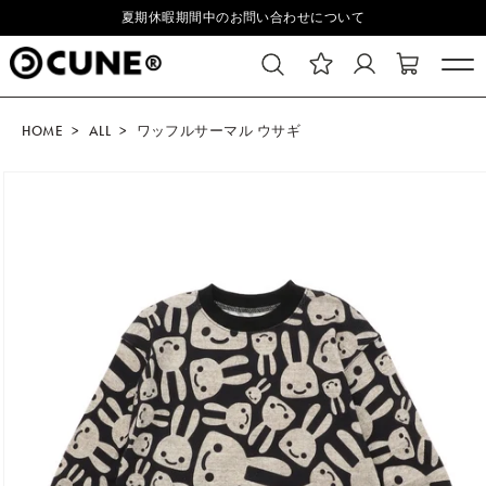
コンテ
.
夏期休暇期間中のお問い合わせについて
ンツに
進む
HOME
ALL
ワッフルサーマル ウサギ
商品情
報にス
キップ