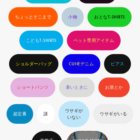
ちょっとそこまで
小物
おとなT-SHIRTS
こどもT-SHIRTS
ペット専用アイテム
ショルダーバッグ
CUNEデニム
ピアス
ショートパンツ
暑いときに
お酒とか
ウサギが
超定番
謎
ウサギがいる
いない