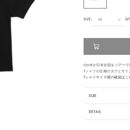
SIZE:
QT
CUNEが日本全国をツアーで
Tシャツの左袖のタグとサイ
Tシャツサイズ感の確認はこ
SIZE
サイズ
DETAIL
S
品番
O23A05