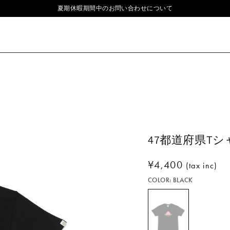
夏期休暇期間中のお問い合わせについて
47都道府県Tシャ
通
¥4,400
(tax inc)
常
COLOR:
BLACK
価
格