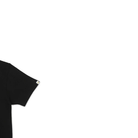
M
素材
コットン
L
原産国
中国製
XL
XXL