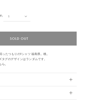
Y:
SOLD OUT
回ったつもりのTシャツ 福島県。桃。
ズタグのデザインはランダムです。
ちら。
バスト
肩幅
袖丈
93
45
18
5